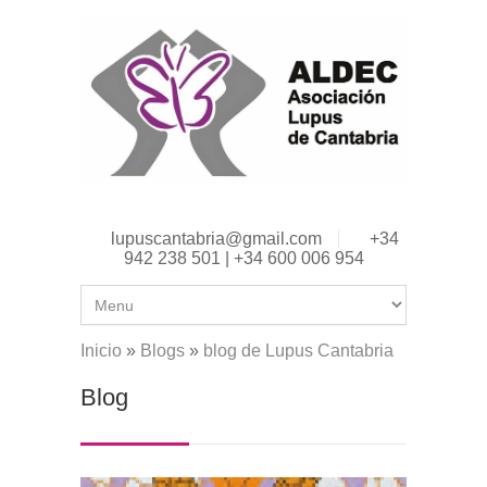
Pasar al contenido principal
lupuscantabria@gmail.com
+34
942 238 501 | +34 600 006 954
Inicio
»
Blogs
»
blog de Lupus Cantabria
Se encuentra usted aquí
Blog