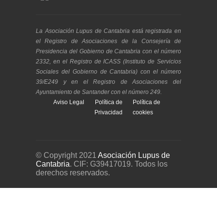
La Asociación Lupus de Cantabria está registrada en
el Registro de Asociaciones de la Consejería de
Presidencia del Gobierno de Cantabria con el número
2332, en el Registro de ICASS (Instituto de Servicios
Sociales del Gobierno de Cantabria) con el número
39/E249 y en el Registro de Asociaciones del
Ayuntamiento de Santander con el número 249.
Aviso Legal
Política de
Política de
Privacidad
cookies
© Copyright 2021
Asociación Lupus de
Cantabria
. CIF: G39417019. Todos los
derechos reservados.