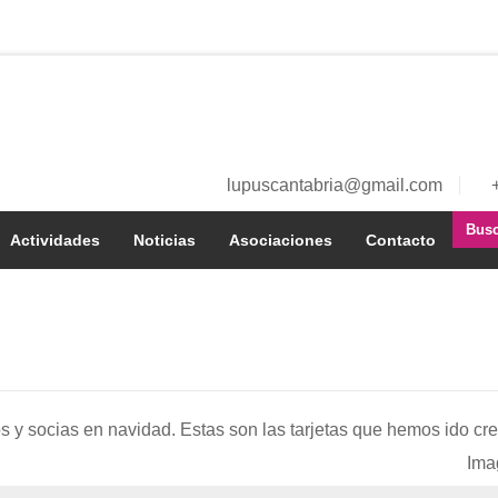
lupuscantabria@gmail.com
Buscar
a
Actividades
Noticias
Asociaciones
Contacto
í
os y socias en navidad. Estas son las tarjetas que hemos ido cre
Ima