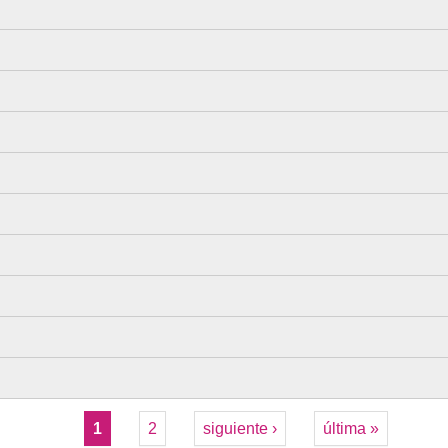
1
2
siguiente ›
última »