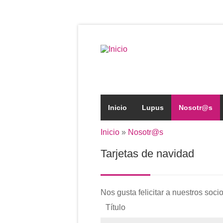
Pasar al contenido principal
Formulario de búsqued
Inicio
Lupus
Nosotr@s
Inicio
»
Nosotr@s
Se encuentra usted aqu
Tarjetas de navidad
Nos gusta felicitar a nuestros soci
Título