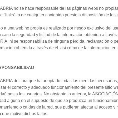
 no se hace responsable de las páginas webs no propias o q
"links", o de cualquier contenido puesto a disposición de los u
so a una web no propia es realizado por riesgo exclusivo de
so la seguridad y licitud de la información obtenida a través 
 se responsabiliza de ninguna pérdida, reclamación o perj
ormación obtenida a través de él, así como de la interrupción en 
SPONSABILIDAD
 declara que ha adoptado todas las medidas necesarias, de
izar el correcto y adecuado funcionamiento del presente sitio we
 dañinos a los usuarios. No obstante lo anterior, la ASOCI
ad alguna en el supuesto de que se produzca un funcionamient
ionamiento o caídas de la red, que pudieran afectar al acceso y 
 que motive dichos fallos.