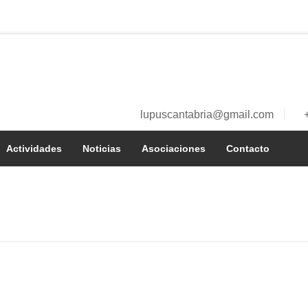
lupuscantabria@gmail.com
a
Actividades
Noticias
Asociaciones
Contacto
í