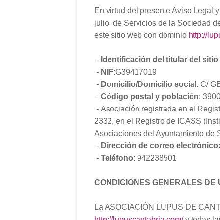
En virtud del presente
Aviso Legal
y
julio, de Servicios de la Sociedad de
este sitio web con dominio
http://lu
-
Identificación del titular del siti
-
NIF
:G39417019
-
Domicilio/Domicilio social
: C/ G
-
Código postal y población
: 39
- Asociación registrada en el Regis
2332, en el Registro de ICASS (Inst
Asociaciones del Ayuntamiento de 
-
Dirección de correo electrónico
-
Teléfono
: 942238501
CONDICIONES GENERALES DE 
La ASOCIACIÓN LUPUS DE CANTABRIA
http://lupuscantabria.com/
y todas la