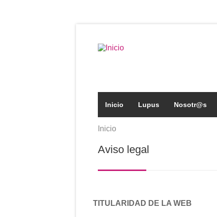
Pasar al contenido principal
Formulario de búsqued
Inicio
Lupus
Nosotr@s
Inicio
Se encuentra usted aqu
Aviso legal
TITULARIDAD DE LA WEB