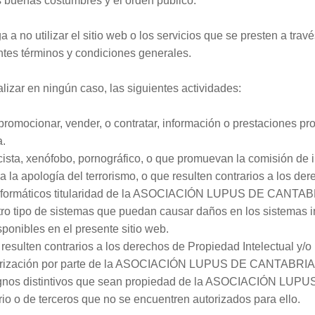
as buenas costumbres y el orden público.
a no utilizar el sitio web o los servicios que se presten a través
entes términos y condiciones generales.
alizar en ningún caso, las siguientes actividades:
a promocionar, vender, o contratar, información o prestaciones pr
a.
cista, xenófobo, pornográfico, o que promuevan la comisión de i
 a la apología del terrorismo, o que resulten contrarios a los de
nformáticos titularidad de la ASOCIACIÓN LUPUS DE CANTABRIA 
otro tipo de sistemas que puedan causar daños en los sistemas i
ponibles en el presente sitio web.
resulten contrarios a los derechos de Propiedad Intelectual y/o I
utorización por parte de la ASOCIACIÓN LUPUS DE CANTABRIA,
 signos distintivos que sean propiedad de la ASOCIACIÓN LU
rio o de terceros que no se encuentren autorizados para ello.