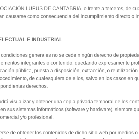
 ASOCIACIÓN LUPUS DE CANTABRIA, o frente a terceros, de cual
ran causarse como consecuencia del incumplimiento directo o in
ELECTUAL E INDUSTRIAL
y condiciones generales no se cede ningún derecho de propiedad 
elementos integrantes o contenido, quedando expresamente proh
ación pública, puesta a disposición, extracción, o reutilización t
rocedimiento, de cualesquiera de ellos, salvo en los casos en q
respondientes derechos.
podrá visualizar y obtener una copia privada temporal de los con
 en sus sistemas informáticos (software y hardware), siempre qu
comercial y/o profesional.
rse de obtener los contenidos de dicho sitio web por medios o 