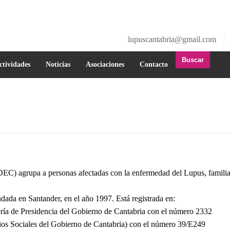
lupuscantabria@gmail.com
Buscar
a
ctividades
Noticias
Asociaciones
Contacto
í
) agrupa a personas afectadas con la enfermedad del Lupus, familiare
dada en Santander, en el año 1997. Está registrada en:
ería de Presidencia del Gobierno de Cantabria con el número 2332
cios Sociales del Gobierno de Cantabria) con el número 39/E249