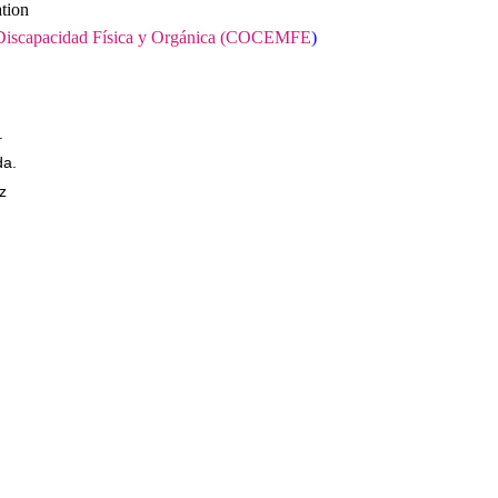
tion
 Discapacidad Física y Orgánica (COCEMFE
)
s.
da.
z