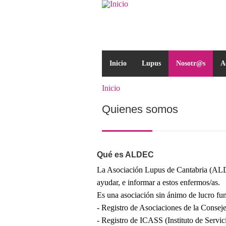
Pasar al contenido principal
Formulario de búsqued
Inicio
Lupus
Nosotr@s
A
Inicio
Se encuentra usted aqu
Quienes somos
Qué es ALDEC
La Asociación Lupus de Cantabria (ALDEC
ayudar, e informar a estos enfermos/as.
Es una asociación sin ánimo de lucro fun
- Registro de Asociaciones de la Consej
- Registro de ICASS (Instituto de Servi