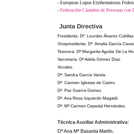
- European Lupus Erythematosus Federa
-
Federación Cántabra de Personas con
Junta Directiva
residenta: Dª. Lourdes Álvarez Cubilla
P
Vicepresidenta: Dª. Amalia García Cava
Tesorera: Dª Margarita Aguilar De La Ho
Secretaria: Dª Adela Gómez Díaz.
Vocales:.
Dª. Sandra García Varela.
Dª. Carmen Iglesias de Castro.
Dª. Paz Guerra Gómez.
Dª. Ana Rosa Izquierdo Magaldi.
Dª. Mª Carmen Cepedal Hernández.
Técnica Auxiliar Administrativa:
Dª Ana Mª Basanta Martín.