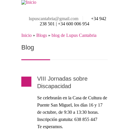
Pasar al contenido principal
lupuscantabria@gmail.com
+34 942
238 501 | +34 600 006 954
Inicio
»
Blogs
»
blog de Lupus Cantabria
Se encuentra usted aquí
Blog
VIII Jornadas sobre
Discapacidad
Se celebrarán en la Casa de Cultura de
Puente San Miguel, los días 16 y 17
de octubre, de 9:30 a 13:30 horas.
Inscripción gratuita: 638 855 447
Te esperamos.