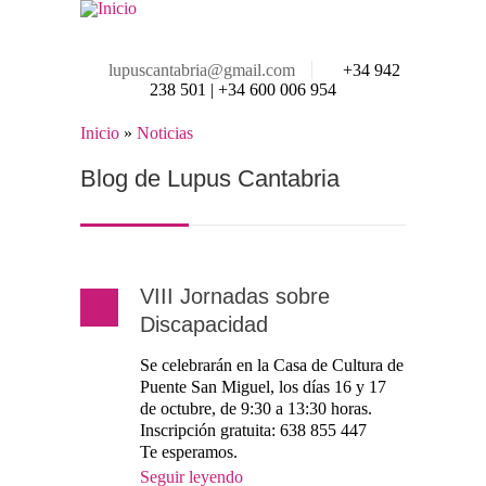
Pasar al contenido principal
lupuscantabria@gmail.com
+34 942
238 501 | +34 600 006 954
Inicio
»
Noticias
Se encuentra usted aquí
Blog de Lupus Cantabria
VIII Jornadas sobre
Discapacidad
Se celebrarán en la Casa de Cultura de
Puente San Miguel, los días 16 y 17
de octubre, de 9:30 a 13:30 horas.
Inscripción gratuita: 638 855 447
Te esperamos.
Seguir leyendo