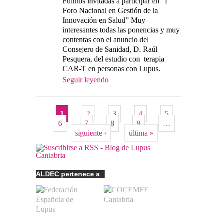
Fuimos invitadas a participar en “I
Foro Nacional en Gestión de la
Innovación en Salud” Muy
interesantes todas las ponencias y muy
contentas con el anuncio del
Consejero de Sanidad, D. Raúl
Pesquera, del estudio con terapia
CAR-T en personas con Lupus.
Seguir leyendo
1
2
3
4
5
Páginas
6
7
8
9
…
siguiente ›
última »
ALDEC pertenece a