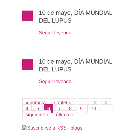
10 de mayo, DÍA MUNDIAL
DEL LUPUS
Seguir leyendo
10 de mayo, DÍA MUNDIAL
DEL LUPUS
Seguir leyendo
« primera
‹ anterior
…
2
3
Páginas
4
5
6
7
8
9
10
…
siguiente ›
última »