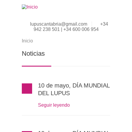
Pasar al contenido principal
lupuscantabria@gmail.com
+34
942 238 501 | +34 600 006 954
Inicio
Se encuentra usted aquí
Noticias
10 de mayo, DÍA MUNDIAL
DEL LUPUS
Seguir leyendo