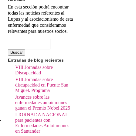
En esta sección podrá encontrar
todas las noticias referentes al
Lupus y al asociacionismo de esta
enfermedad que consideramos
relevantes para nuestros socios.
Buscar
Formulario de
búsqueda
Entradas de blog recientes
VIII Jornadas sobre
Discapacidad
VIII Jornadas sobre
discapacidad en Puente San
Miguel. Programa
Avances sobre las
enfermedades autoinmunes
ganan el Premio Nobel 2025
I JORNADA NACIONAL
para pacientes con
e
Enfermedades Autoinmunes
en Santander