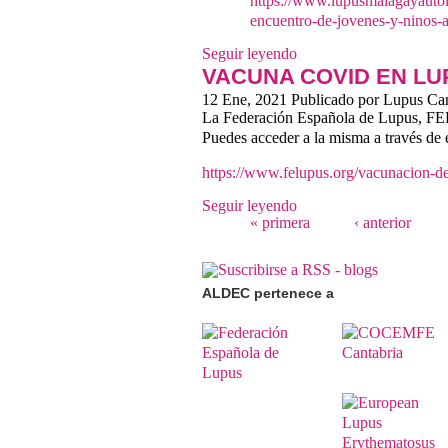
https://www.lupusmalagayautoi
encuentro-de-jovenes-y-ninos-a
Seguir leyendo
VACUNA COVID EN L
12 Ene, 2021
Publicado por
Lupus Can
La Federación Española de Lupus, FEL
Puedes acceder a la misma a través de e
https://www.felupus.org/vacunacion-d
Seguir leyendo
« primera
‹ anterior
Páginas
ALDEC pertenece a