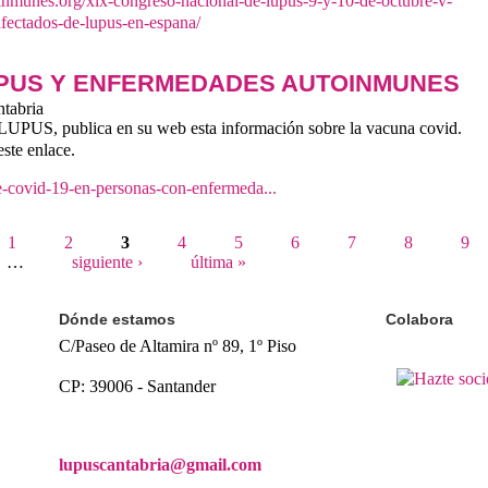
nmunes.org/xix-congreso-nacional-de-lupus-9-y-10-de-octubre-v-
fectados-de-lupus-en-espana/
UPUS Y ENFERMEDADES AUTOINMUNES
tabria
UPUS, publica en su web esta información sobre la vacuna covid.
ste enlace.
e-covid-19-en-personas-con-enfermeda...
1
2
3
4
5
6
7
8
9
…
siguiente ›
última »
Dónde estamos
Colabora
C/Paseo de Altamira nº 89, 1º Piso
CP: 39006 -
Santander
lupuscantabria@gmail.com