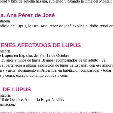
sidad y kms de aquella hazaña, subiendo y bajando la cima del Montalt.
ra. Ana Pérez de José
tabria
añola de Lupus, l
a Dra. Ana Pérez de José explica el daño renal en
VENES AFECTADOS DE LUPUS
tabria
de Lupus en España
, del 8 al 12 de Octubre
 35 años y niños de hasta 18 años (acompañados de un adulto). Se
 si perteneces a alguna asociación de lupus de España), con ese import
da y vuelta, alojamiento en Albergue, en habitación compartida, y todas
os y cenas, excepto domingo comida y cena.
 DE LUPUS
tabria
10 de Octubre. Auditorio Edgar Neville.
formación: