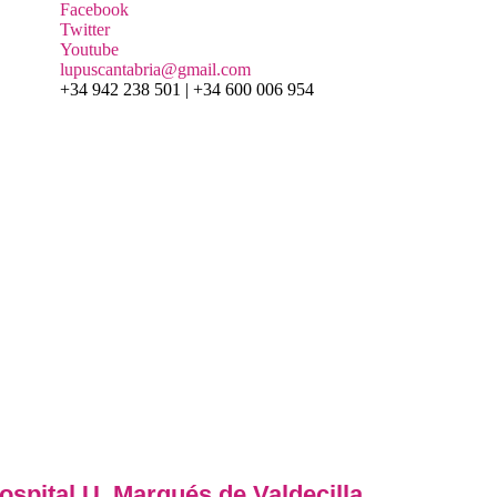
Facebook
Twitter
Youtube
lupuscantabria@gmail.com
+34 942 238 501 | +34 600 006 954
a
í
pital U. Marqués de Valdecilla