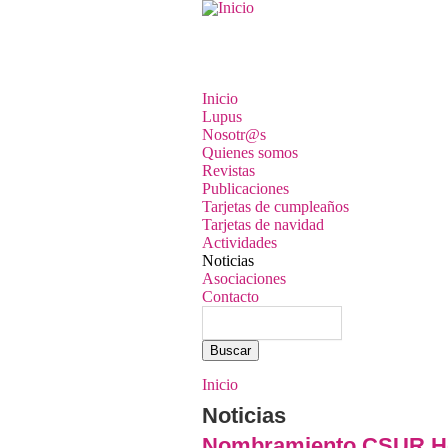
Pasar al contenido principal
Inicio
Lupus
Nosotr@s
Quienes somos
Revistas
Publicaciones
Tarjetas de cumpleaños
Tarjetas de navidad
Actividades
Noticias
Asociaciones
Contacto
Buscar
Formulario de búsqued
Inicio
Se encuentra usted aqu
Noticias
Nombramiento CSUR Hos