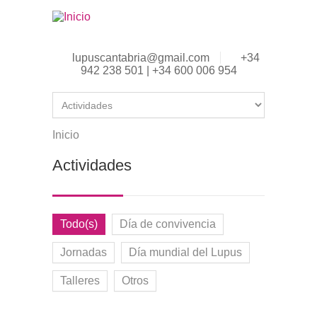
Pasar al contenido principal
lupuscantabria@gmail.com
+34
942 238 501 | +34 600 006 954
Inicio
Se encuentra usted aquí
Actividades
Todo(s)
Día de convivencia
Jornadas
Día mundial del Lupus
Talleres
Otros