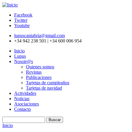
Pasar al contenido principal
Facebook
Twitter
Youtube
lupuscantabria@gmail.com
+34 942 238 501 | +34 600 006 954
Inicio
Lupus
Nosotr@s
Quienes somos
Revistas
Publicaciones
Tarjetas de cumpleaños
Tarjetas de navidad
Actividades
Noticias
Asociaciones
Contacto
Buscar
Formulario de búsqueda
Inicio