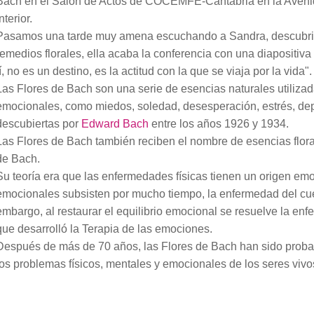
Bach en el Salón de Actos de COCEMFE-Cantabria en la Avenid
nterior.
Pasamos una tarde muy amena escuchando a Sandra, descubrie
remedios florales, ella acaba la conferencia con una diapositiva
tí, no es un destino, es la actitud con la que se viaja por la vida".
Las Flores de Bach son una serie de esencias naturales utilizada
emocionales, como miedos, soledad, desesperación, estrés, de
descubiertas por
Edward Bach
entre los años 1926 y 1934.
Las Flores de Bach también reciben el nombre de esencias floral
de Bach.
Su teoría era que las enfermedades físicas tienen un origen emoc
emocionales subsisten por mucho tiempo, la enfermedad del cu
embargo, al restaurar el equilibrio emocional se resuelve la enf
que desarrolló la
Terapia de las emociones.
Después de más de 70 años, las Flores de Bach han sido proba
los problemas físicos, mentales y emocionales de los seres vivo