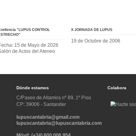
Confencia "LUPUS CONTROL
X JORNADA DE LUPUS
ESTRECHO"
19 de Octubre de 2006
Fecha: 15 de Mayo de 2026
Salón de Actos del Ateneo
Dónde estamos
Colabora
C/Paseo de Altamira nº 89, 1º Piso
CP: 39006 -
Santander
lupuscantabria@gmail.com
lupuscantabria@lupuscantabria.com
Móvil: (+34) 600 006 954