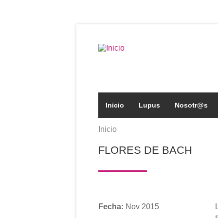
Pasar al contenido principal
Formulario de búsqued
Inicio
Lupus
Nosotr@s
Inicio
Se encuentra usted aqu
FLORES DE BACH
Fecha:
Nov 2015