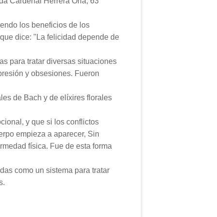
a Cardenal Herrera Oria, 63
ndo los beneficios de los
 que dice: "La felicidad depende de
s para tratar diversas situaciones
presión y obsesiones. Fueron
es de Bach y de elíxires florales
ional, y que si los conflictos
erpo empieza a aparecer, Sin
ermedad física. Fue de esta forma
das como un sistema para tratar
s.