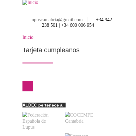
Pasar al contenido principal
lupuscantabria@gmail.com
+34 942
238 501 | +34 600 006 954
Inicio
Se encuentra usted aquí
Tarjeta cumpleaños
ALDEC pertenece a