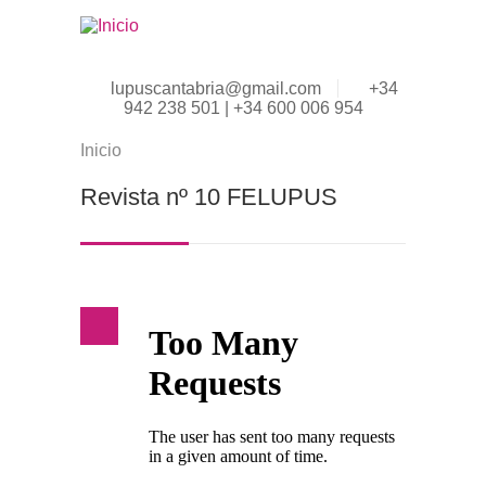
Pasar al contenido principal
lupuscantabria@gmail.com
+34
942 238 501 | +34 600 006 954
Inicio
Se encuentra usted aquí
Revista nº 10 FELUPUS