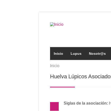
Pasar al contenido principal
Formulario de búsqued
Inicio
Lupus
Nosotr@s
Inicio
Se encuentra usted aqu
Huelva Lúpicos Asociado
Siglas de la asociación: