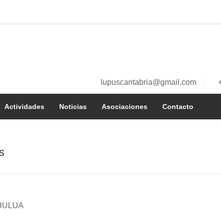
lupuscantabria@gmail.com
a
Actividades
Noticias
Asociaciones
Contacto
í
s
HULUA