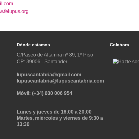
l.com
.felupus.org
Dónde estamos
Colabora
C/Paseo de Altamira nº 89, 1º Piso
CP: 39006 -
Santander
lupuscantabria@gmail.com
lupuscantabria@lupuscantabria.com
Móvil: (+34) 600 006 954
Lunes y jueves de 16:00 a 20:00
Martes, miércoles y viernes de 9:30 a
13:30