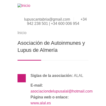
Pasar al contenido principal
lupuscantabria@gmail.com
+34
942 238 501 | +34 600 006 954
Inicio
Se encuentra usted aquí
Asociación de Autoinmunes y
Lupus de Almería
Siglas de la asociación:
ALAL
E-mail:
asociaciondelupusalal@hotmail.com
Página web o enlace:
www.alal.es