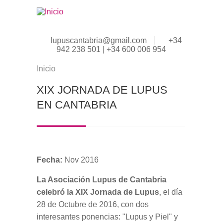
Pasar al contenido principal
lupuscantabria@gmail.com
+34
942 238 501 | +34 600 006 954
Inicio
Se encuentra usted aquí
XIX JORNADA DE LUPUS
EN CANTABRIA
Fecha:
Nov 2016
La Asociación Lupus de Cantabria
celebró la XIX Jornada de Lupus
, el día
28 de Octubre de 2016, con dos
interesantes ponencias: "Lupus y Piel" y