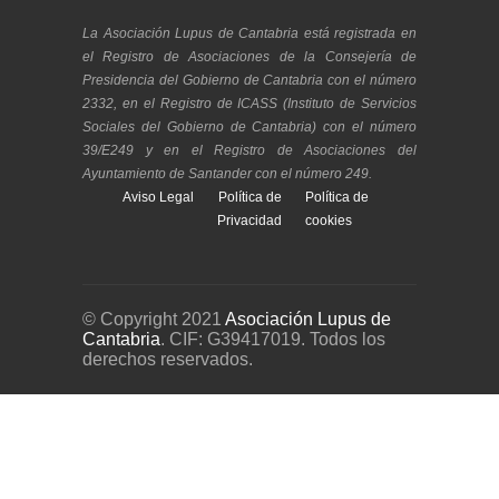
La Asociación Lupus de Cantabria está registrada en
el Registro de Asociaciones de la Consejería de
Presidencia del Gobierno de Cantabria con el número
2332, en el Registro de ICASS (Instituto de Servicios
Sociales del Gobierno de Cantabria) con el número
39/E249 y en el Registro de Asociaciones del
Ayuntamiento de Santander con el número 249.
Aviso Legal
Política de
Política de
Privacidad
cookies
© Copyright 2021
Asociación Lupus de
Cantabria
. CIF: G39417019. Todos los
derechos reservados.