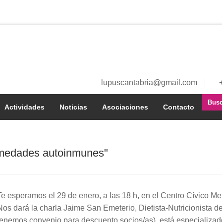
lupuscantabria@gmail.com
Buscar
a
Actividades
Noticias
Asociaciones
Contacto
í
ermedades autoinmunes"
Te esperamos el 29 de enero, a las 18 h, en el Centro Cívico Me
Nos dará la charla Jaime San Emeterio, Dietista-Nutricionista de
tenemos convenio para descuento socios/as), está especializado 