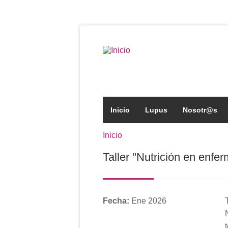
Pasar al contenido principal
Formulario de búsqued
Inicio
Lupus
Nosotr@s
Inicio
Se encuentra usted aqu
Taller "Nutrición en enf
Fecha:
Ene 2026