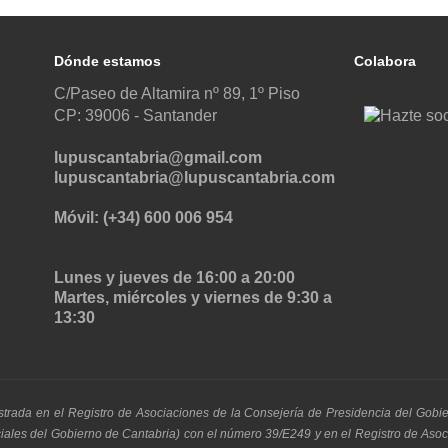
Dónde estamos
Colabora
C/Paseo de Altamira nº 89, 1º Piso
CP: 39006 -
Santander
lupuscantabria@gmail.com
lupuscantabria@lupuscantabria.com
Móvil: (+34) 600 006 954
Lunes y jueves de 16:00 a 20:00
Martes, miércoles y viernes de 9:30 a
13:30
strada en el Registro de Asociaciones de la Consejería de Presidencia del Gobi
ociales del Gobierno de Cantabria) con el número 39/E249 y en el Registro de As