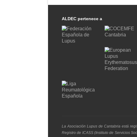
ALDEC pertenece a
La Asociación Lupus de Cantabria está regi
Registro de ICASS (Instituto de Servicios S