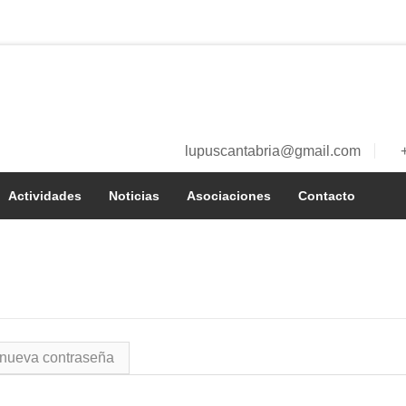
lupuscantabria@gmail.com
a
Actividades
Noticias
Asociaciones
Contacto
í
a nueva contraseña