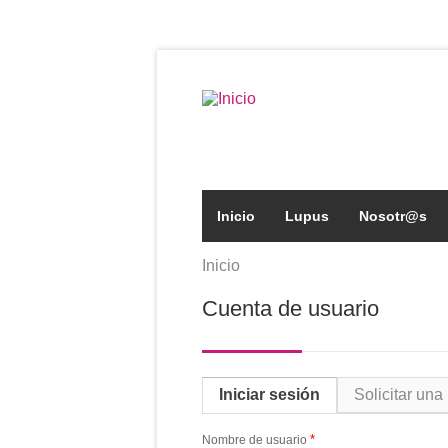
Pasar al contenido principal
Formulario de búsqued
Inicio
Lupus
Nosotr@s
Inicio
Se encuentra usted aqu
Cuenta de usuario
Solapas principales
Iniciar sesión
(solapa activa)
Solicitar un
*
Nombre de usuario